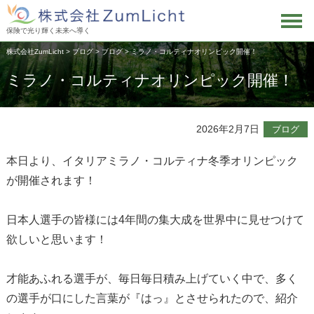
保険で光り輝く未来へ導く
株式会社ZumLicht
>
ブログ
>
ブログ
>
ミラノ・コルティナオリンピック開催！
ミラノ・コルティナオリンピック開催！
2026年2月7日
ブログ
本日より、イタリアミラノ・コルティナ冬季オリンピック
が開催されます！
日本人選手の皆様には4年間の集大成を世界中に見せつけて
欲しいと思います！
才能あふれる選手が、毎日毎日積み上げていく中で、多く
の選手が口にした言葉が『はっ』とさせられたので、紹介